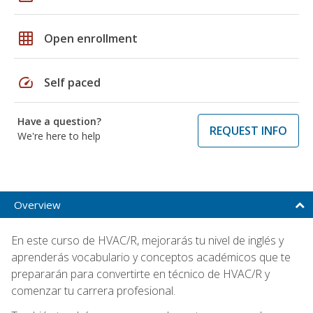
grid_on
Open enrollment
speed
Self paced
Have a question?
REQUEST INFO
We're here to help
Overview
En este curso de HVAC/R, mejorarás tu nivel de inglés y
aprenderás vocabulario y conceptos académicos que te
prepararán para convertirte en técnico de HVAC/R y
comenzar tu carrera profesional.