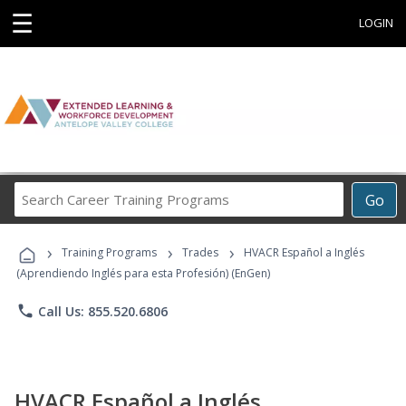
☰
LOGIN
Search
Go
Career
Training
›
›
›
Programs
Training Programs
Trades
HVACR Español a Inglés
(Aprendiendo Inglés para esta Profesión) (EnGen)
phone
Call Us: 855.520.6806
HVACR Español a Inglés