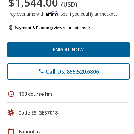
$1,544.00
(USD)
Affirm
Pay over time with
. See if you qualify at checkout.
Payment & Funding:
view your options
ENROLL NOW
Call Us: 855.520.6806
phone
schedule
160 course hrs
Code ES-GES7018
calendar_today
6 months